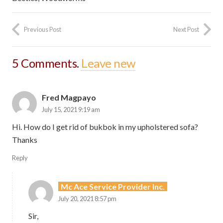
Previous Post
Next Post
5
Comments
.
Leave new
Fred Magpayo
July 15, 2021 9:19 am
Hi. How do I get rid of bukbok in my upholstered sofa?
Thanks
Reply
Mc Ace Service Provider Inc.
July 20, 2021 8:57 pm
Sir,