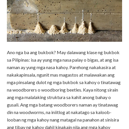
Ano nga ba ang bukbok? May dalawang klase ng bukbok
sa Pilipinas: isa ay yung mga nasa palay o bigas, at ang isa
naman ay yung mga nasa kahoy. Parehong nakakasira at
nakakapinsala, ngunit mas magastos at malawakan ang
mga pinsalang dulot ng mga bukbok sa kahoy o tinatawag
na woodborers o woodboring beetles. Kaya nitong sirain
ang mga malalaking struktura sa kahit anong bahay o
gusali. Ang mga batang woodborers naman ay tinatawag
din na woodworms, na iniitlog at nakatago sa kaloob-
looban ng mga kahoy nang matagal na panahon at sinisira
ang tibay ng kahoy dahil kinakain nila ang mga kahoy