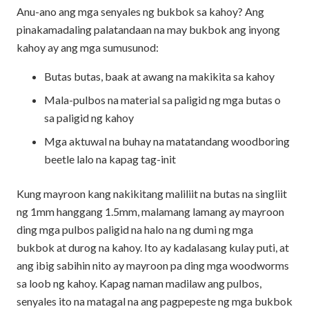
Anu-ano ang mga senyales ng bukbok sa kahoy? Ang
pinakamadaling palatandaan na may bukbok ang inyong
kahoy ay ang mga sumusunod:
Butas butas, baak at awang na makikita sa kahoy
Mala-pulbos na material sa paligid ng mga butas o
sa paligid ng kahoy
Mga aktuwal na buhay na matatandang woodboring
beetle lalo na kapag tag-init
Kung mayroon kang nakikitang maliliit na butas na singliit
ng 1mm hanggang 1.5mm, malamang lamang ay mayroon
ding mga pulbos paligid na halo na ng dumi ng mga
bukbok at durog na kahoy. Ito ay kadalasang kulay puti, at
ang ibig sabihin nito ay mayroon pa ding mga woodworms
sa loob ng kahoy. Kapag naman madilaw ang pulbos,
senyales ito na matagal na ang pagpepeste ng mga bukbok