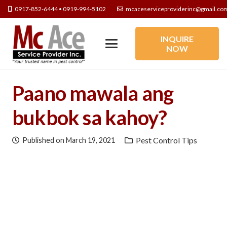
0917-852-6444 • 0919-994-5102
mcaceserviceproviderinc@gmail.co
INQUIRE
NOW
Paano mawala ang
bukbok sa kahoy?
Pest Control Tips
Published on
March 19, 2021