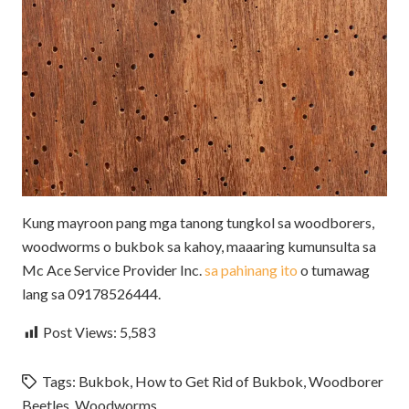
Kung mayroon pang mga tanong tungkol sa woodborers,
woodworms o bukbok sa kahoy, maaaring kumunsulta sa
Mc Ace Service Provider Inc.
sa pahinang ito
o tumawag
lang sa 09178526444.
Post Views:
5,583
Tags:
Bukbok
,
How to Get Rid of Bukbok
,
Woodborer
Beetles
,
Woodworms