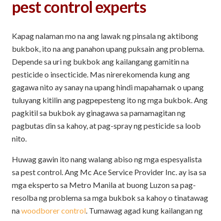
pest control experts
Kapag nalaman mo na ang lawak ng pinsala ng aktibong
bukbok, ito na ang panahon upang puksain ang problema.
Depende sa uri ng bukbok ang kailangang gamitin na
pesticide o insecticide. Mas nirerekomenda kung ang
gagawa nito ay sanay na upang hindi mapahamak o upang
tuluyang kitilin ang pagpepesteng ito ng mga bukbok. Ang
pagkitil sa bukbok ay ginagawa sa pamamagitan ng
pagbutas din sa kahoy, at pag-spray ng pesticide sa loob
nito.
Huwag gawin ito nang walang abiso ng mga espesyalista
sa pest control. Ang Mc Ace Service Provider Inc. ay isa sa
mga eksperto sa Metro Manila at buong Luzon sa pag-
resolba ng problema sa mga bukbok sa kahoy o tinatawag
na
woodborer control
. Tumawag agad kung kailangan ng