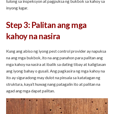
tulong sa inspeksyon at pagpuksa ng bukbok sa kahoy sa
inyong lugar.
Step 3: Palitan ang mga
kahoy na nasira
Kung ang abiso ng iyong pest control provider ay napuksa
na ang mga bukbok, ito na ang panahon para palitan ang
mga kahoy na nasira at ibalik sa dating tibay at kaligtasan
ang iyong bahay o gusali. Ang pagkasira ng mga kahoy na
ito ay siguradong may dulot na pinsala sa katatagan ng
struktura, kaya’t huwag nang patagalin ito at palitan na
agad ang mga dapat palitan.